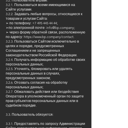
3.2. Пользователь вправе:
3.2.1. Пользоваться всеми имеющимися на
Сайте услугами.
3.2.2. Задавать любые вопросы, относящиеся к
товарам и услугам Сайта:
➢ по телефону:
+7 495 445 44 44
;
➢по электронной почте:
info@bp.company
;
➢ через форму обратной связи, расположенную
по адресу:
https://www.bp.company/contact.
3.2.3. Пользоваться Сайтом исключительно в
целях и порядке, предусмотренных
Соглашением и не запрещенных
законодательством Российской Федерации.
3.2.4. Получать информацию об обработке своих
персональных данных;
3.2.5. Уточнять, блокировать или удалять
персональные данных в случаях,
предусмотренных законом;
3.2.6. Отозвать согласия на обработку
персональных данных;
3.2.7. Обжаловать действия или бездействия
Оператора в уполномоченный орган по защите
прав субъектов персональных данных или в
судебном порядке.
3.3. Пользователь обязуется:
3.3.1. Предоставлять по запросу Администрации