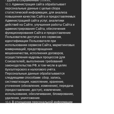
- удалить сохранённые cookies;
10.3. Администрация сайта обрабатывает
персональные данные с целью сбора
статистической информации, для анализа
повышения качества Сайта и предоставляемых
Администрацией сайта услуг, аналитики
действий на Сайте, улучшения работы Сайта и
администрирования Сайта, обеспечения
функционирования Сайта и предоставление
Пользователю доступа к его сервисам,
идентификации Пользователя при
использовании сервисов Сайта, маркетинговых
коммуникаций, предотвращения
мошенничества, исполнения договоров,
осуществления кадровых процессов (для
Соискателей); выполнение требований
законодательства РФ, в том числе в целях
бухгалтерского и налогового учёта.
Персональные данные обрабатываются
следующими способами: сбор, запись,
систематизация, накопление, хранение,
уточнение (обновление, изменение), передача
(предоставление, доступ), извлечение,
использование, обезличивание, блокирование,
удаление, уничтожение.
10.4. В отношении персональной информации
Пользователя сохраняется ее
конфиденциальность, кроме случаев